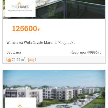
125600
€
Warszawa Wola Czyste Marcina Kasprzaka
Варшава
Квартира
№899678
2
71,55 m
3