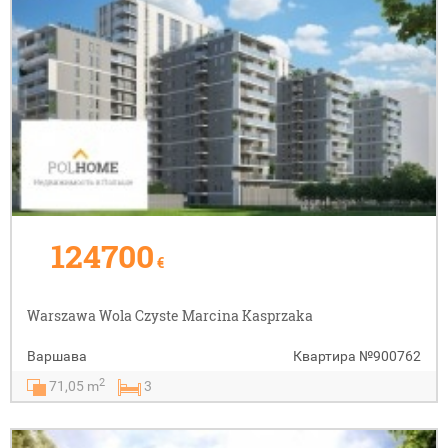
124700
€
Warszawa Wola Czyste Marcina Kasprzaka
Варшава
Квартира
№900762
2
71,05 m
3