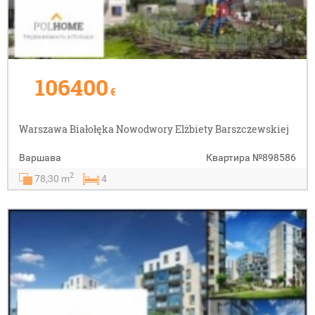
106400
€
Warszawa Białołęka Nowodwory Elżbiety Barszczewskiej
Варшава
Квартира
№898586
2
78,30 m
4