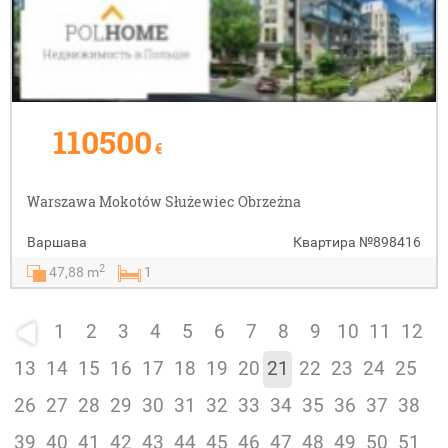
110500
€
Warszawa Mokotów Służewiec Obrzeżna
Варшава
Квартира
№898416
2
47,88 m
1
1
2
3
4
5
6
7
8
9
10
11
12
13
14
15
16
17
18
19
20
21
22
23
24
25
26
27
28
29
30
31
32
33
34
35
36
37
38
39
40
41
42
43
44
45
46
47
48
49
50
51