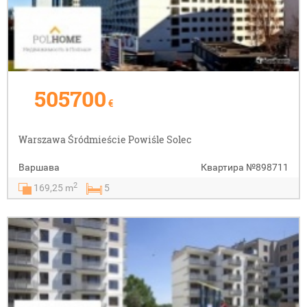
505700
€
Warszawa Śródmieście Powiśle Solec
Варшава
Квартира
№898711
2
169,25 m
5