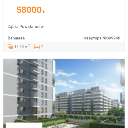
58000
€
Ząbki Powstańców
Варшава
Квартира
№899940
2
47,33 m
2