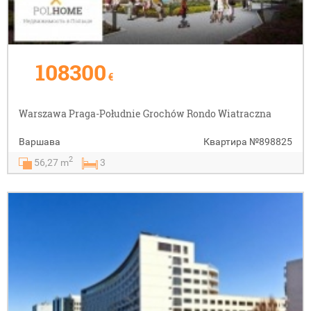
108300
€
Warszawa Praga-Południe Grochów Rondo Wiatraczna
Варшава
Квартира
№898825
2
56,27 m
3