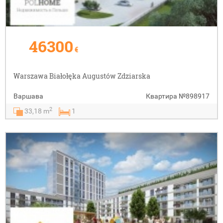
46300
€
Warszawa Białołęka Augustów Zdziarska
Варшава
Квартира
№898917
2
33,18 m
1