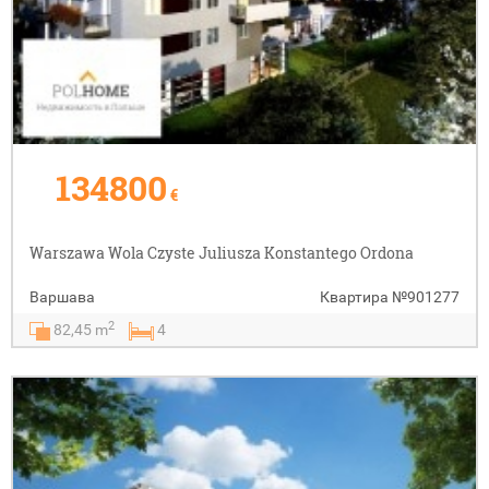
134800
€
Warszawa Wola Czyste Juliusza Konstantego Ordona
Варшава
Квартира
№901277
2
82,45 m
4