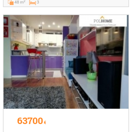
2
48 m
3
63700
€