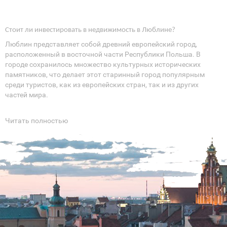
Стоит ли инвестировать в недвижимость в Люблине?
Люблин представляет собой древний европейский город,
расположенный в восточной части Республики Польша. В
городе сохранилось множество культурных исторических
памятников, что делает этот старинный город популярным
среди туристов, как из европейских стран, так и из других
частей мира.
Люблин расположен всего в ста километрах от Украины. На
протяжении всей своей многовековой истории город выполнял
Читать полностью
важную стратегическую роль как в истории польского
государства, так и Европы — в целом.
Как и во множестве других старинных европейских городов, в
Люблине наибольший интерес для туристов и наибольшую
историческую ценность представляет Старый город. Этот район
— место сосредоточения многих памятников архитектуры и
прочих достопримечательностей, привлекающих туристов
буквально со всего мира. Здесь практически каждый дом
является историческим памятником.