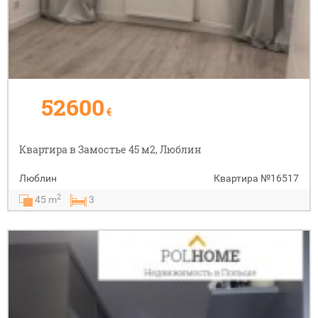
52600
€
Квартира в Замостье 45 м2, Люблин
Люблин
Квартира
№16517
2
45 m
3