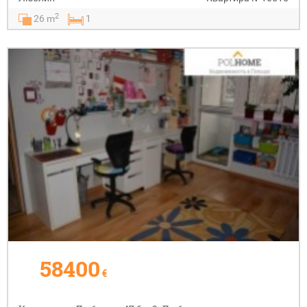
2
26 m
1
58400
€