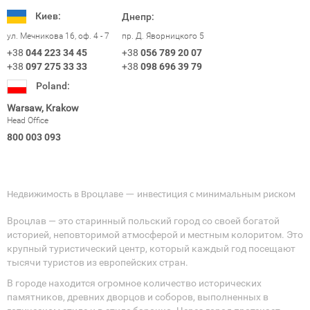
Киев:
Днепр:
ул. Мечникова 16, оф. 4 - 7
пр. Д. Яворницкого 5
+38
044 223 34 45
+38
056 789 20 07
+38
097 275 33 33
+38
098 696 39 79
Poland:
Warsaw, Krakow
Head Office
800 003 093
Недвижимость в Вроцлаве — инвестиция с минимальным риском
Вроцлав — это старинный польский город со своей богатой
историей, неповторимой атмосферой и местным колоритом. Это
крупный туристический центр, который каждый год посещают
тысячи туристов из европейских стран.
В городе находится огромное количество исторических
памятников, древних дворцов и соборов, выполненных в