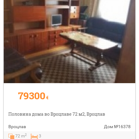
79300
€
Половина дома во Вроцлаве 72 м2, Вроцлав
Вроцлав
Дом
№16378
2
72 m
3