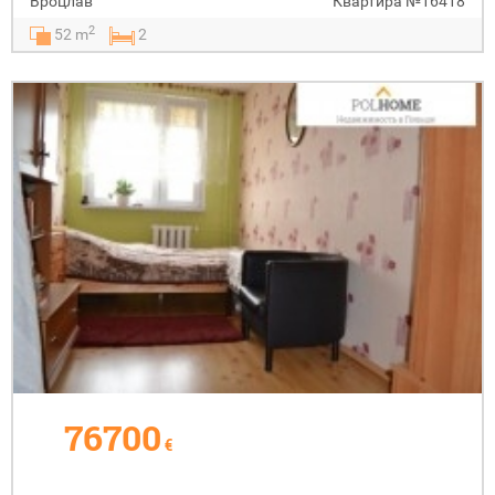
Вроцлав
Квартира
№16418
2
52 m
2
76700
€