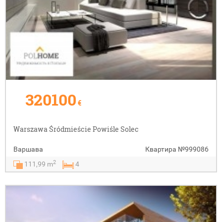
320100
€
Warszawa Śródmieście Powiśle Solec
Варшава
Квартира
№999086
2
111,99 m
4