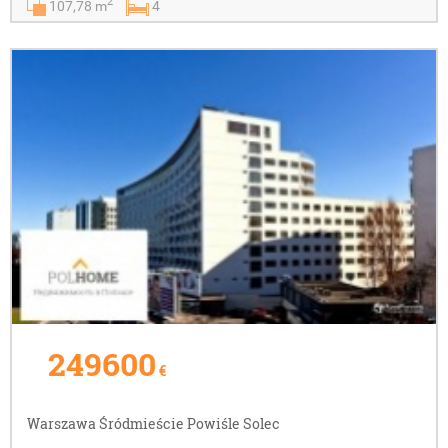
2
107,78 m
4
249600
€
Warszawa Śródmieście Powiśle Solec