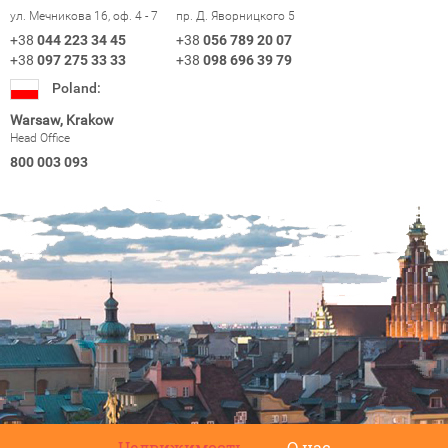
ул. Мечникова 16, оф. 4 - 7
пр. Д. Яворницкого 5
+38
044 223 34 45
+38
056 789 20 07
+38
097 275 33 33
+38
098 696 39 79
Poland:
Warsaw, Krakow
Head Office
800 003 093
Недвижимость
О нас