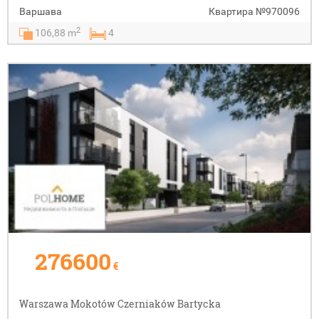
Варшава
Квартира
№970096
2
106,88 m
4
276600
€
Warszawa Mokotów Czerniaków Bartycka