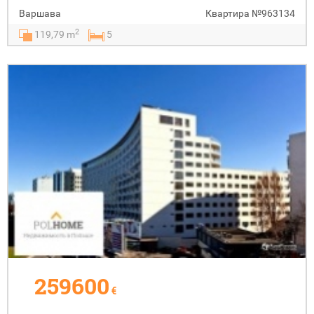
Варшава
Квартира
№963134
2
119,79 m
5
259600
€