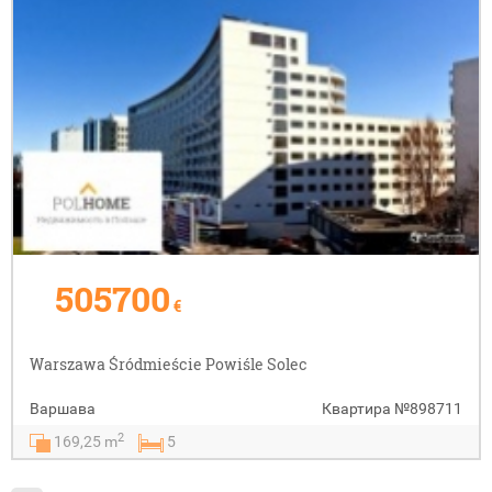
505700
€
Warszawa Śródmieście Powiśle Solec
Варшава
Квартира
№898711
2
169,25 m
5