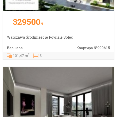
329500
€
Warszawa Śródmieście Powiśle Solec
Варшава
Квартира
№999615
2
101,47 m
3