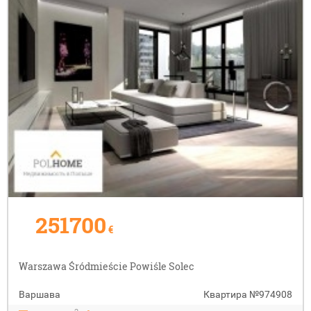
251700
€
Warszawa Śródmieście Powiśle Solec
Варшава
Квартира
№974908