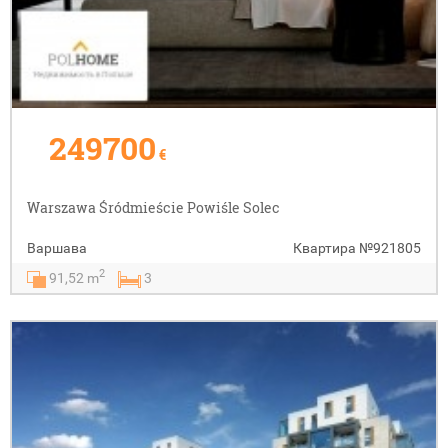
249700
€
Warszawa Śródmieście Powiśle Solec
Варшава
Квартира
№921805
2
91,52 m
3