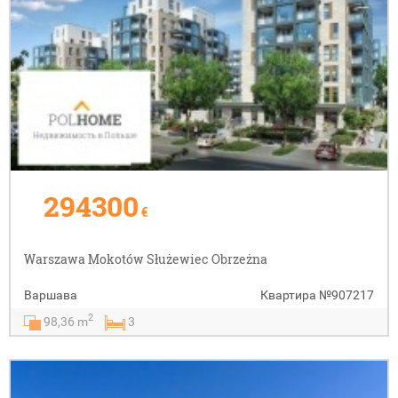
294300
€
Warszawa Mokotów Służewiec Obrzeżna
Варшава
Квартира
№907217
2
98,36 m
3