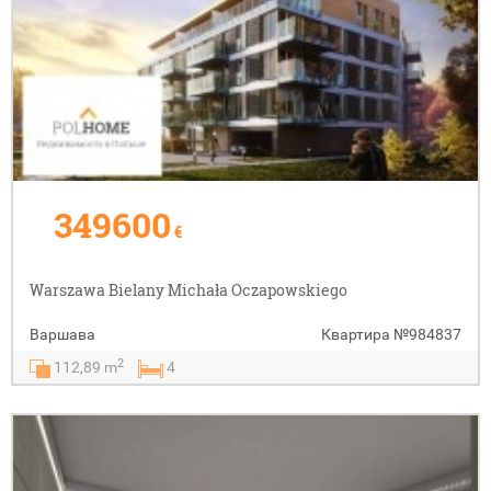
349600
€
Warszawa Bielany Michała Oczapowskiego
Варшава
Квартира
№984837
2
112,89 m
4