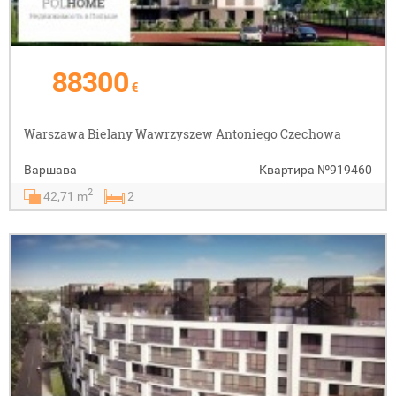
88300
€
Warszawa Bielany Wawrzyszew Antoniego Czechowa
Варшава
Квартира
№919460
2
42,71 m
2