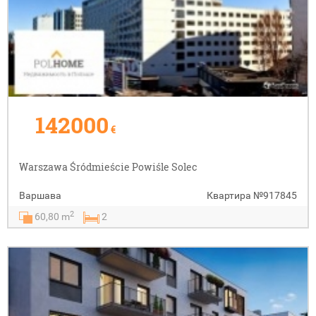
142000
€
Warszawa Śródmieście Powiśle Solec
Варшава
Квартира
№917845
2
60,80 m
2