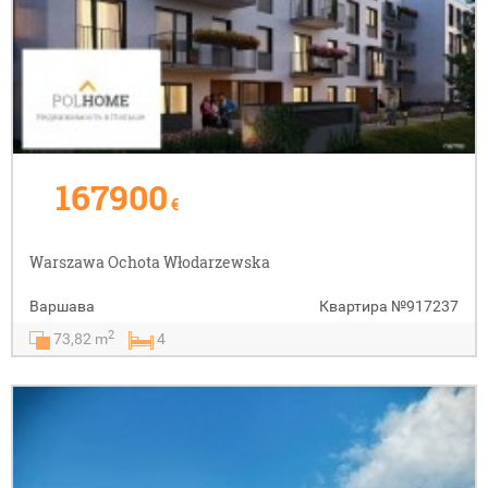
167900
€
Warszawa Ochota Włodarzewska
Варшава
Квартира
№917237
2
73,82 m
4