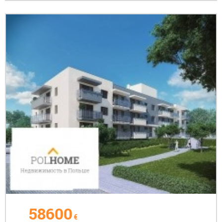
58600
€