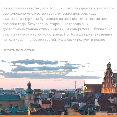
Нам хорошо известно, что Польша — это государство, в котором
расположено множество туристических центров, куда
съезжаются туристы буквально со всех континентов, во все
времена года. Безусловно, старинные города с их
достопримечательностями и местным колоритом, — буквально
стали визитной карточкой страны. Но Польша привлекательна
не только для приезжих гостей, желающих получить новые
впечатления.
Читать полностью
Уже с 2005 года, то есть, практически сразу после вступления
Польши в Евросоюз, рынок недвижимости в стране стал
развиваться активнее, чем когда-либо. И это незаурядное
обстоятельство не могло не привлечь потенциальных
покупателей, желающих купить жилье в Польше.
Сейчас возможность купить недвижимость в Польше,
теоретически, есть у любого иностранца. Но в группу лидеров по
приобретению жилья входят украинские граждане, наряду с
немцами и британцами. К примеру, в 2014 году гражданами
Украины было приобретено 418 квартир. И, согласно
информации, полученной из Министерства внутренних дел
Польши, украинцы взяли второе место после немцев по