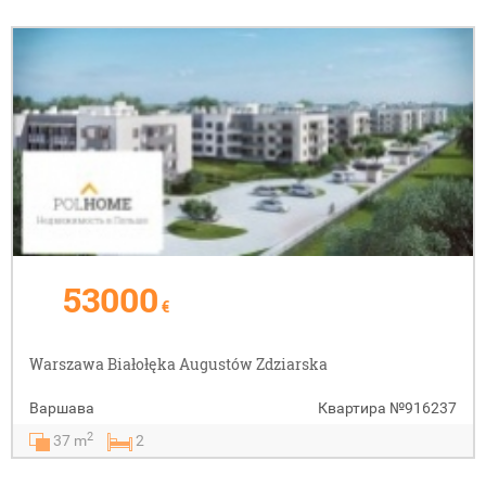
53000
€
Warszawa Białołęka Augustów Zdziarska
Варшава
Квартира
№916237
2
37 m
2