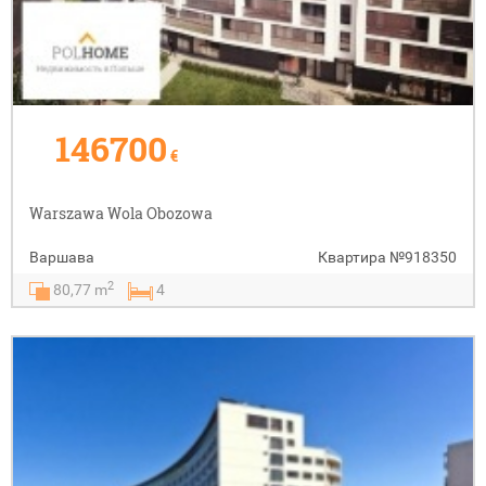
146700
€
Warszawa Wola Obozowa
Варшава
Квартира
№918350
2
80,77 m
4