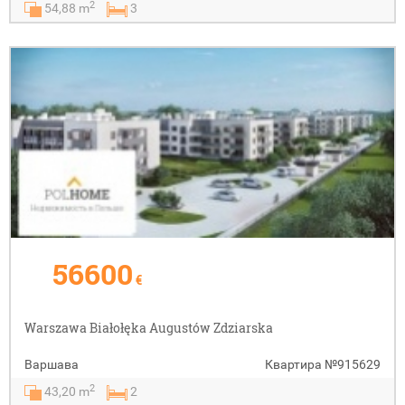
2
54,88 m
3
56600
€
Warszawa Białołęka Augustów Zdziarska
Варшава
Квартира
№915629
2
43,20 m
2