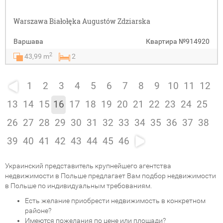
Warszawa Białołęka Augustów Zdziarska
Варшава
Квартира
№914920
2
43,99 m
2
1
2
3
4
5
6
7
8
9
10
11
12
13
14
15
16
17
18
19
20
21
22
23
24
25
26
27
28
29
30
31
32
33
34
35
36
37
38
39
40
41
42
43
44
45
46
Украинский представитель крупнейшего агентства
недвижимости в Польше предлагает Вам подбор недвижимости
в Польше по индивидуальным требованиям.
Есть желание приобрести недвижимость в конкретном
районе?
Имеются пожелания по цене или площади?