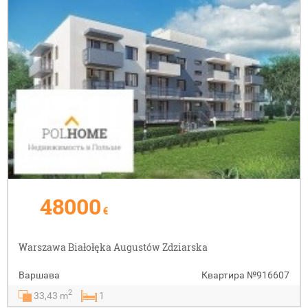
48000
€
Warszawa Białołęka Augustów Zdziarska
Варшава
Квартира
№916607
2
33,43 m
1