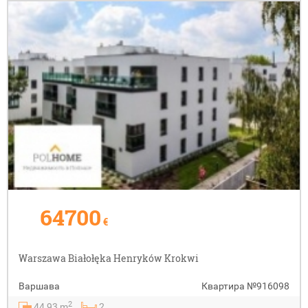
64700
€
Warszawa Białołęka Henryków Krokwi
Варшава
Квартира
№916098
2
44,93 m
2