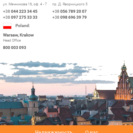
ул. Мечникова 16, оф. 4 - 7
пр. Д. Яворницкого 5
+38
044 223 34 45
+38
056 789 20 07
+38
097 275 33 33
+38
098 696 39 79
Poland:
Warsaw, Krakow
Head Office
800 003 093
Недвижимость
О нас