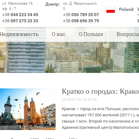
ул. Мечникова 16,
пр. Д. Яворницкого
Днепр:
оф. 4 - 7
5
Poland:
+38
044 223 34 45
+38
056 789 20 07
+38
097 275 33 33
+38
098 696 39 79
Недвижимость
О нас
О Польше
Вопрос
Кратко о городах: Крак
2018-01-30 16:54:26
Краков — город на юге Польши, распол
насчитывает 767 000 жителей (2017 г.)
свыше 1 млн. Второй по населению и 
Административный центр Малопольского