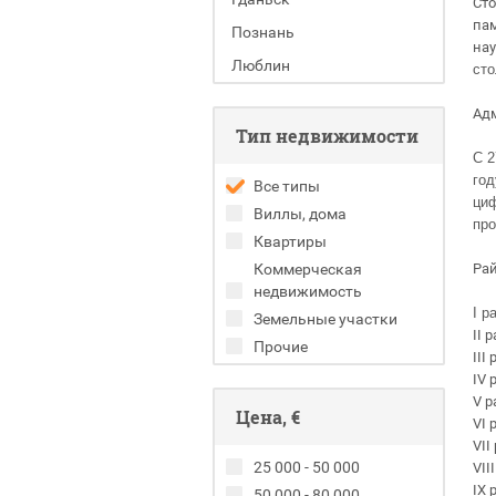
Сто
пам
Познань
нау
Люблин
сто
Ад
Тип недвижимости
С 2
год
Все типы
циф
Виллы, дома
про
Квартиры
Коммерческая
Рай
недвижимость
I р
Земельные участки
II 
Прочие
III
IV 
V р
Цена, €
VI 
VII
25 000 - 50 000
VII
IX 
50 000 - 80 000