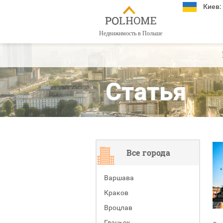
Киев:
Недвижимость в Польше
Cтатья
Все города
Варшава
Краков
Вроцлав
Гданьск