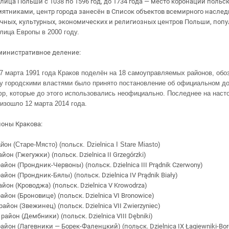
лица Польши с 1038 по 1596 год, до 1734 года — место коронации польс
ятниками, центр города занесён в Список объектов всемирного насле
чных, культурных, экономических и религиозных центров Польши, попу
лица Европы в 2000 году.
министративное деление:
7 марта 1991 года Краков поделён на 18 самоуправляемых районов, об
у городскими властями было принято постановление об официальном до
р, которые до этого использовались неофициально. Последнее на наст
изошло 12 марта 2014 года.
оны Кракова:
айон (Старе-Място) (польск. Dzielnica I Stare Miasto)
район (Гжегужки) (польск. Dzielnica II Grzegórzki)
 район (Прондник-Червоны) (польск. Dzielnica III Prądnik Czerwony)
район (Прондник-Бялы) (польск. Dzielnica IV Prądnik Biały)
айон (Кроводжа) (польск. Dzielnica V Krowodrza)
район (Броновице) (польск. Dzielnica VI Bronowice)
 район (Звежинец) (польск. Dzielnica VII Zwierzyniec)
I район (Дембники) (польск. Dzielnica VIII Dębniki)
район (Лагевники — Борек-Фаленцкий) (польск. Dzielnica IX Łagiewniki-Bor