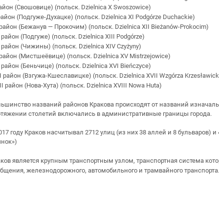
айон (Свошовице) (польск. Dzielnica X Swoszowice)
район (Подгуже-Духацке) (польск. Dzielnica XI Podgórze Duchackie)
 район (Бежанув — Прокочим) (польск. Dzielnica XII Bieżanów-Prokocim)
I район (Подгуже) (польск. Dzielnica XIII Podgórze)
 район (Чижины) (польск. Dzielnica XIV Czyżyny)
район (Мистшеёвице) (польск. Dzielnica XV Mistrzejowice)
 район (Беньчице) (польск. Dzielnica XVI Bieńczyce)
I район (Взгужа-Кшеславицке) (польск. Dzielnica XVII Wzgórza Krzesławick
II район (Нова-Хута) (польск. Dzielnica XVIII Nowa Huta)
ьшинство названий районов Кракова происходят от названий изначаль
тяжении столетий включались в административные границы города.
017 году Краков насчитывал 2712 улиц (из них 38 аллей и 8 бульваров) и
нок»)
ков является крупным транспортным узлом, транспортная система кото
бщения, железнодорожного, автомобильного и трамвайного транспорта