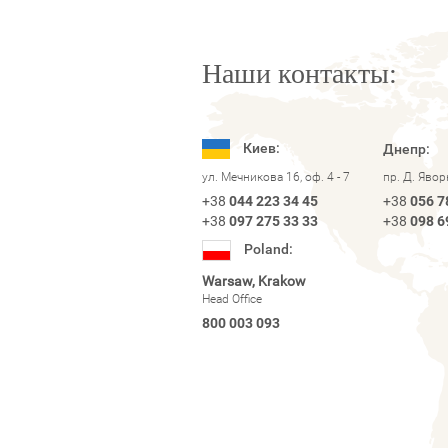
Наши контакты:
Киев:
Днепр:
ул. Мечникова 16, оф. 4 - 7
пр. Д. Яво
+38
044 223 34 45
+38
056 7
+38
097 275 33 33
+38
098 6
Poland:
Warsaw, Krakow
Head Office
800 003 093