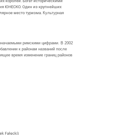
ких королей. Богат историческими
дия ЮНЕСКО. Один из крупнейших
лярное место туризма.
Культурная
означаемыми римскими цифрами. В 2002
бавлении к районам названий после
оящее время изменение границ районов
ek Fałęcki)