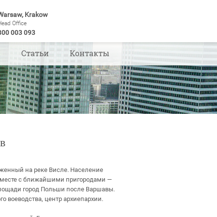
Warsaw, Krakow
Head Office
800 003 093
ы
Статьи
Контакты
ов
оженный на реке Висле. Население
, вместе с ближайшими пригородами —
площади город Польши после Варшавы.
 воеводства, центр архиепархии.