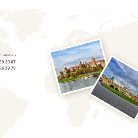
рницкого 5
89 20 07
96 39 79