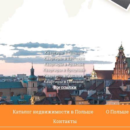
Квартиры в Польше
Квартиры в Варшаве
Квартиры в Кракове
Квартиры в Вроцлаве
Квартиры в Гданьске
Квартиры в Познани
Все ссылки
Квартиры в Люблине
с
Каталог недвижимости в Польше
О Польше
Контакты