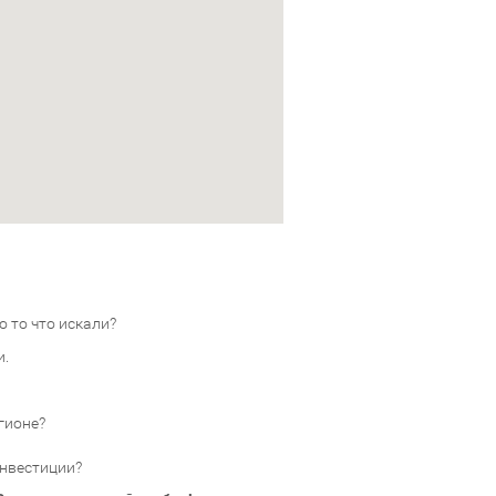
 то что искали?
и.
гионе?
инвестиции?