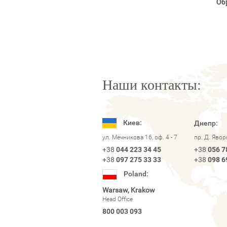
Об
Наши контакты:
Киев:
Днепр:
ул. Мечникова 16, оф. 4 - 7
пр. Д. Яво
+38
044 223 34 45
+38
056 7
+38
097 275 33 33
+38
098 6
Poland:
Warsaw, Krakow
Head Office
800 003 093