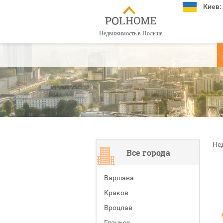
Киев:
Недвижимость в Польше
Не
Все города
Варшава
Краков
Вроцлав
Гданьск