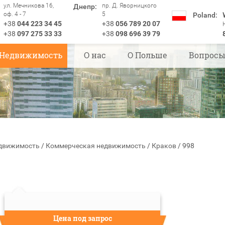
ул. Мечникова 16,
пр. Д. Яворницкого
Днепр:
оф. 4 - 7
5
Poland:
+38
044 223 34 45
+38
056 789 20 07
+38
097 275 33 33
+38
098 696 39 79
Недвижимость
О нас
О Польше
Вопрос
движимость
/
Коммерческая недвижимость
/
Краков
/
998
Цена под запрос