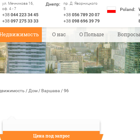
ул. Мечникова 16,
пр. Д. Яворницкого
Днепр:
оф. 4 - 7
5
Poland:
+38
044 223 34 45
+38
056 789 20 07
+38
097 275 33 33
+38
098 696 39 79
Недвижимость
О нас
О Польше
Вопрос
движимость
/
Дом
/
Варшава
/
96
Цена под запрос