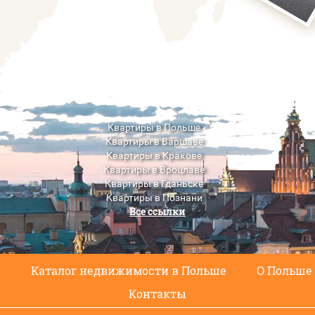
Квартиры в Польше
Квартиры в Варшаве
Квартиры в Кракове
Квартиры в Вроцлаве
Квартиры в Гданьске
Квартиры в Познани
Все ссылки
Квартиры в Люблине
с
Каталог недвижимости в Польше
О Польше
Контакты