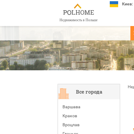
Киев:
Недвижимость в Польше
Не
Все города
Варшава
Краков
Вроцлав
Гданьск