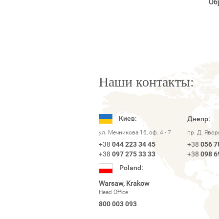
Об
Наши контакты:
Киев:
Днепр:
ул. Мечникова 16, оф. 4 - 7
пр. Д. Яво
+38
044 223 34 45
+38
056 7
+38
097 275 33 33
+38
098 6
Poland:
Warsaw, Krakow
Head Office
800 003 093