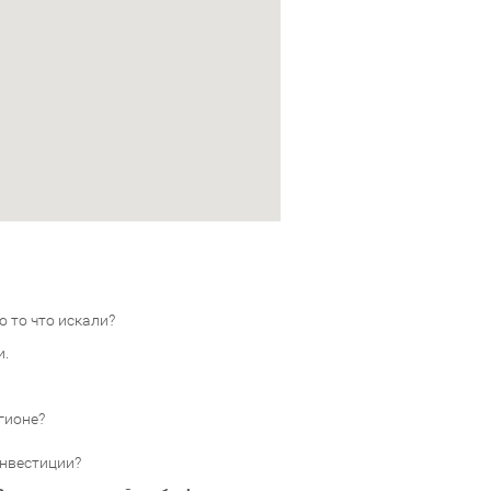
 то что искали?
и.
гионе?
инвестиции?