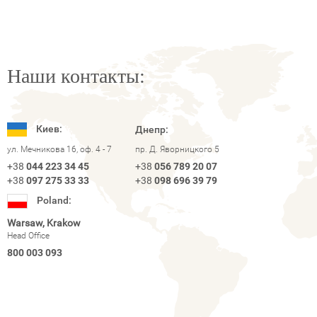
Наши контакты:
Киев:
Днепр:
ул. Мечникова 16, оф. 4 - 7
пр. Д. Яворницкого 5
+38
044 223 34 45
+38
056 789 20 07
+38
097 275 33 33
+38
098 696 39 79
Poland:
Warsaw, Krakow
Head Office
800 003 093