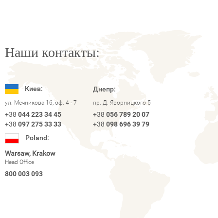
Наши контакты:
Киев:
Днепр:
ул. Мечникова 16, оф. 4 - 7
пр. Д. Яворницкого 5
+38
044 223 34 45
+38
056 789 20 07
+38
097 275 33 33
+38
098 696 39 79
Poland:
Warsaw, Krakow
Head Office
800 003 093