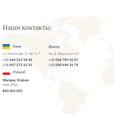
Наши контакты:
Киев:
Днепр:
ул. Мечникова 16, оф. 4 - 7
пр. Д. Яворницкого 5
+38
044 223 34 45
+38
056 789 20 07
+38
097 275 33 33
+38
098 696 39 79
Poland:
Warsaw, Krakow
Head Office
800 003 093