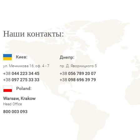
Наши контакты:
Киев:
Днепр:
ул. Мечникова 16, оф. 4 - 7
пр. Д. Яворницкого 5
+38
044 223 34 45
+38
056 789 20 07
+38
097 275 33 33
+38
098 696 39 79
Poland:
Warsaw, Krakow
Head Office
800 003 093