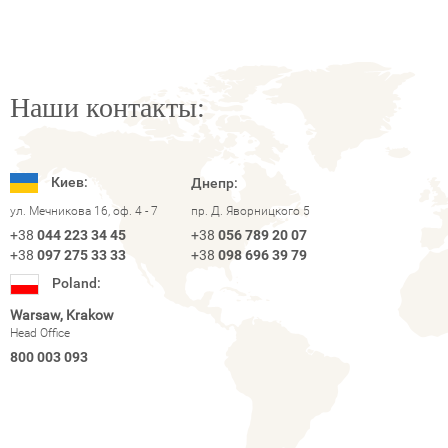
Наши контакты:
Киев:
Днепр:
ул. Мечникова 16, оф. 4 - 7
пр. Д. Яворницкого 5
+38
044 223 34 45
+38
056 789 20 07
+38
097 275 33 33
+38
098 696 39 79
Poland:
Warsaw, Krakow
Head Office
800 003 093