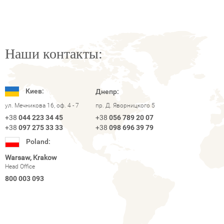
Наши контакты:
Киев:
Днепр:
ул. Мечникова 16, оф. 4 - 7
пр. Д. Яворницкого 5
+38
044 223 34 45
+38
056 789 20 07
+38
097 275 33 33
+38
098 696 39 79
Poland:
Warsaw, Krakow
Head Office
800 003 093