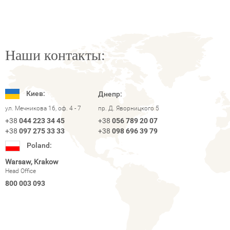
Наши контакты:
Киев:
Днепр:
ул. Мечникова 16, оф. 4 - 7
пр. Д. Яворницкого 5
+38
044 223 34 45
+38
056 789 20 07
+38
097 275 33 33
+38
098 696 39 79
Poland:
Warsaw, Krakow
Head Office
800 003 093