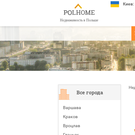
Киев:
Недвижимость в Польше
Не
Все города
Варшава
Краков
Вроцлав
Гданьск