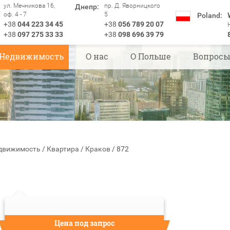
ул. Мечникова 16,
пр. Д. Яворницкого
Днепр:
оф. 4 - 7
5
Poland:
+38
044 223 34 45
+38
056 789 20 07
+38
097 275 33 33
+38
098 696 39 79
Недвижимость
О нас
О Польше
Вопрос
движимость
/
Квартира
/
Краков
/
872
Цена под запрос