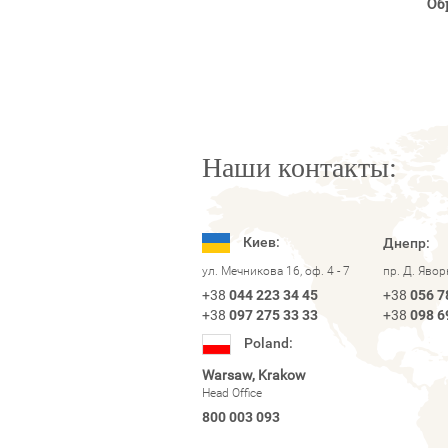
Об
Наши контакты:
Киев:
Днепр:
ул. Мечникова 16, оф. 4 - 7
пр. Д. Яво
+38
044 223 34 45
+38
056 7
+38
097 275 33 33
+38
098 6
Poland:
Warsaw, Krakow
Head Office
800 003 093