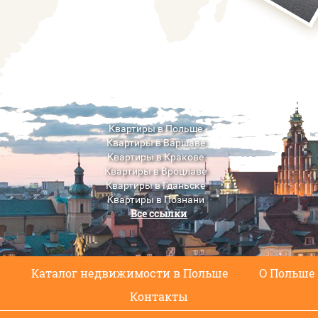
Квартиры в Польше
Квартиры в Варшаве
Квартиры в Кракове
Квартиры в Вроцлаве
Квартиры в Гданьске
Квартиры в Познани
Все ссылки
Квартиры в Люблине
с
Каталог недвижимости в Польше
О Польше
Контакты