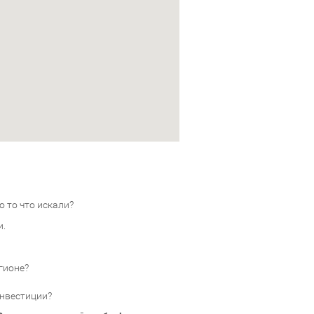
 то что искали?
и.
гионе?
инвестиции?