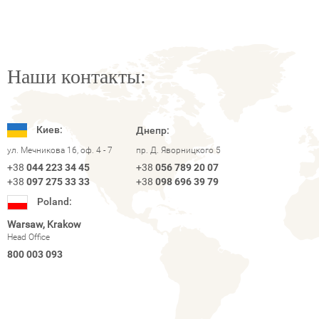
Наши контакты:
Киев:
Днепр:
ул. Мечникова 16, оф. 4 - 7
пр. Д. Яворницкого 5
+38
044 223 34 45
+38
056 789 20 07
+38
097 275 33 33
+38
098 696 39 79
Poland:
Warsaw, Krakow
Head Office
800 003 093