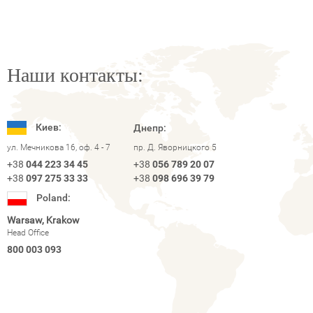
Наши контакты:
Киев:
Днепр:
ул. Мечникова 16, оф. 4 - 7
пр. Д. Яворницкого 5
+38
044 223 34 45
+38
056 789 20 07
+38
097 275 33 33
+38
098 696 39 79
Poland:
Warsaw, Krakow
Head Office
800 003 093