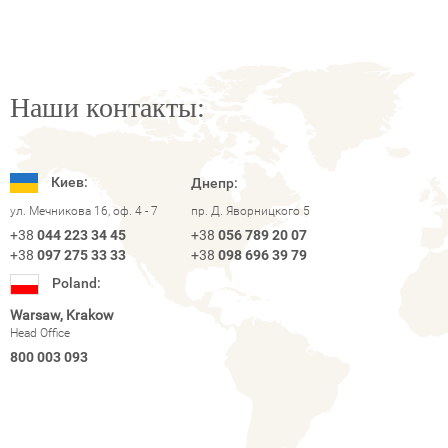
Наши контакты:
Киев:
Днепр:
ул. Мечникова 16, оф. 4 - 7
пр. Д. Яворницкого 5
+38
044 223 34 45
+38
056 789 20 07
+38
097 275 33 33
+38
098 696 39 79
Poland:
Warsaw, Krakow
Head Office
800 003 093