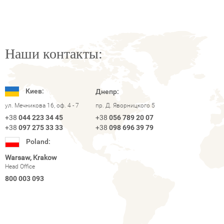
Наши контакты:
Киев:
Днепр:
ул. Мечникова 16, оф. 4 - 7
пр. Д. Яворницкого 5
+38
044 223 34 45
+38
056 789 20 07
+38
097 275 33 33
+38
098 696 39 79
Poland:
Warsaw, Krakow
Head Office
800 003 093