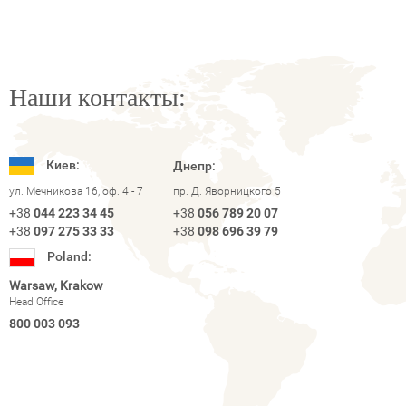
Наши контакты:
Киев:
Днепр:
ул. Мечникова 16, оф. 4 - 7
пр. Д. Яворницкого 5
+38
044 223 34 45
+38
056 789 20 07
+38
097 275 33 33
+38
098 696 39 79
Poland:
Warsaw, Krakow
Head Office
800 003 093