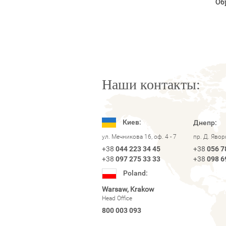
Об
Наши контакты:
Киев:
Днепр:
ул. Мечникова 16, оф. 4 - 7
пр. Д. Яво
+38
044 223 34 45
+38
056 7
+38
097 275 33 33
+38
098 6
Poland:
Warsaw, Krakow
Head Office
800 003 093