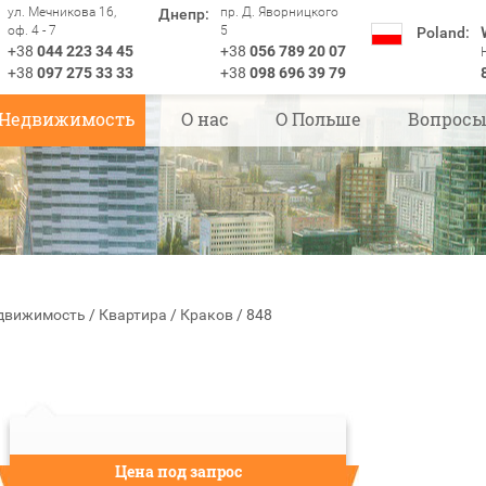
ул. Мечникова 16,
пр. Д. Яворницкого
Днепр:
оф. 4 - 7
5
Poland:
+38
044 223 34 45
+38
056 789 20 07
+38
097 275 33 33
+38
098 696 39 79
Недвижимость
О нас
О Польше
Вопрос
движимость
/
Квартира
/
Краков
/
848
Цена под запрос