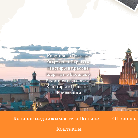
Квартиры в Польше
Квартиры в Варшаве
Квартиры в Кракове
Квартиры в Вроцлаве
Квартиры в Гданьске
Квартиры в Познани
Все ссылки
Квартиры в Люблине
с
Каталог недвижимости в Польше
О Польше
Контакты