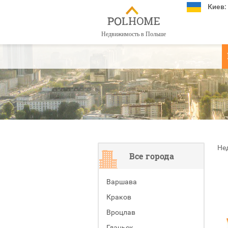
Киев:
Недвижимость в Польше
Не
Все города
Варшава
Краков
Вроцлав
Гданьск