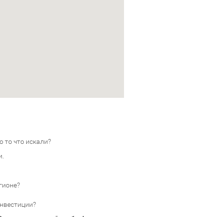
 то что искали?
и.
гионе?
инвестиции?