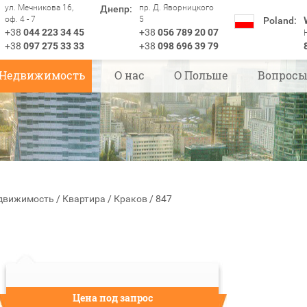
ул. Мечникова 16,
пр. Д. Яворницкого
Днепр:
оф. 4 - 7
5
Poland:
+38
044 223 34 45
+38
056 789 20 07
+38
097 275 33 33
+38
098 696 39 79
Недвижимость
О нас
О Польше
Вопрос
движимость
/
Квартира
/
Краков
/
847
Цена под запрос