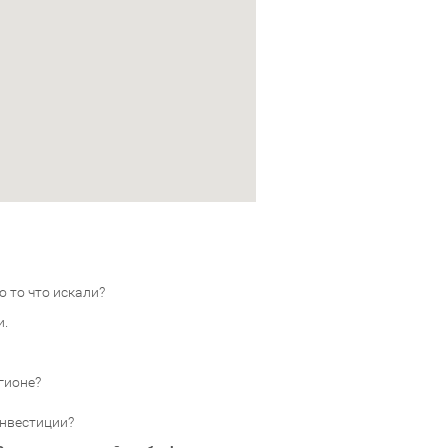
 то что искали?
и.
гионе?
инвестиции?