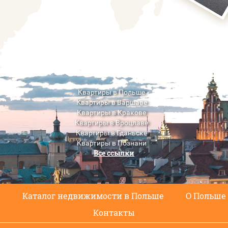
Квартиры в Польше
Квартиры в Варшаве
Квартиры в Кракове
Квартиры в Вроцлаве
Квартиры в Гданьске
Квартиры в Познани
Все ссылки
Квартиры в Люблине
с
Каталог недвижимости в Польше
О Польше
Контакты