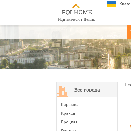
Киев:
Недвижимость в Польше
Не
Все города
Варшава
Краков
Вроцлав
Гданьск