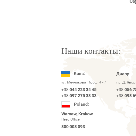
Об
Наши контакты:
Киев:
Днепр:
ул. Мечникова 16, оф. 4 - 7
пр. Д. Яво
+38
044 223 34 45
+38
056 7
+38
097 275 33 33
+38
098 6
Poland:
Warsaw, Krakow
Head Office
800 003 093