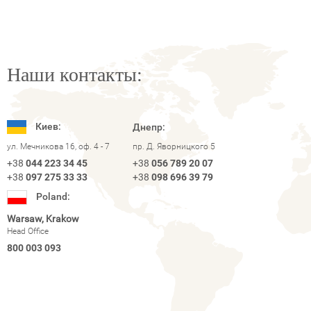
Наши контакты:
Киев:
Днепр:
ул. Мечникова 16, оф. 4 - 7
пр. Д. Яворницкого 5
+38
044 223 34 45
+38
056 789 20 07
+38
097 275 33 33
+38
098 696 39 79
Poland:
Warsaw, Krakow
Head Office
800 003 093