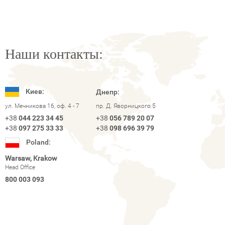
Наши контакты:
Киев:
Днепр:
ул. Мечникова 16, оф. 4 - 7
пр. Д. Яворницкого 5
+38
044 223 34 45
+38
056 789 20 07
+38
097 275 33 33
+38
098 696 39 79
Poland:
Warsaw, Krakow
Head Office
800 003 093