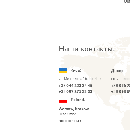
Об
Наши контакты:
Киев:
Днепр:
ул. Мечникова 16, оф. 4 - 7
пр. Д. Яво
+38
044 223 34 45
+38
056 7
+38
097 275 33 33
+38
098 6
Poland:
Warsaw, Krakow
Head Office
800 003 093