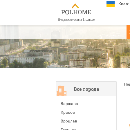
Киев:
Недвижимость в Польше
Не
Все города
Варшава
Краков
Вроцлав
Гданьск