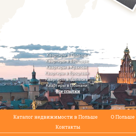
Квартиры в Польше
Квартиры в Варшаве
Квартиры в Кракове
Квартиры в Вроцлаве
Квартиры в Гданьске
Квартиры в Познани
Все ссылки
Квартиры в Люблине
с
Каталог недвижимости в Польше
О Польше
Контакты