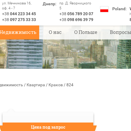
ул. Мечникова 16,
пр. Д. Яворницкого
Днепр:
оф. 4 - 7
5
Poland:
+38
044 223 34 45
+38
056 789 20 07
+38
097 275 33 33
+38
098 696 39 79
Недвижимость
О нас
О Польше
Вопрос
движимость
/
Квартира
/
Краков
/
824
Цена под запрос