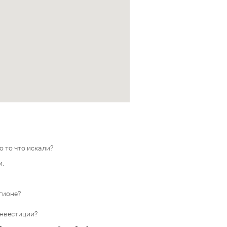
 то что искали?
и.
гионе?
инвестиции?