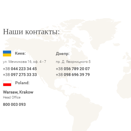
Наши контакты:
Киев:
Днепр:
ул. Мечникова 16, оф. 4 - 7
пр. Д. Яворницкого 5
+38
044 223 34 45
+38
056 789 20 07
+38
097 275 33 33
+38
098 696 39 79
Poland:
Warsaw, Krakow
Head Office
800 003 093