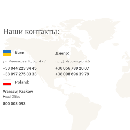
Наши контакты:
Киев:
Днепр:
ул. Мечникова 16, оф. 4 - 7
пр. Д. Яворницкого 5
+38
044 223 34 45
+38
056 789 20 07
+38
097 275 33 33
+38
098 696 39 79
Poland:
Warsaw, Krakow
Head Office
800 003 093