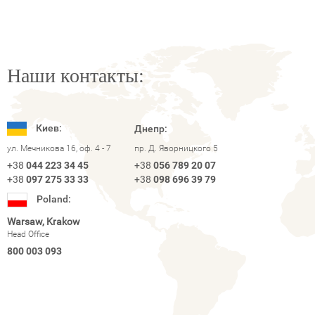
Наши контакты:
Киев:
Днепр:
ул. Мечникова 16, оф. 4 - 7
пр. Д. Яворницкого 5
+38
044 223 34 45
+38
056 789 20 07
+38
097 275 33 33
+38
098 696 39 79
Poland:
Warsaw, Krakow
Head Office
800 003 093