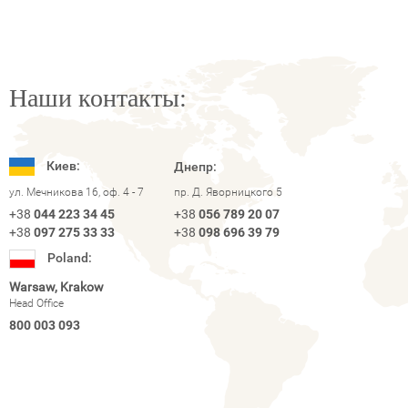
Наши контакты:
Киев:
Днепр:
ул. Мечникова 16, оф. 4 - 7
пр. Д. Яворницкого 5
+38
044 223 34 45
+38
056 789 20 07
+38
097 275 33 33
+38
098 696 39 79
Poland:
Warsaw, Krakow
Head Office
800 003 093