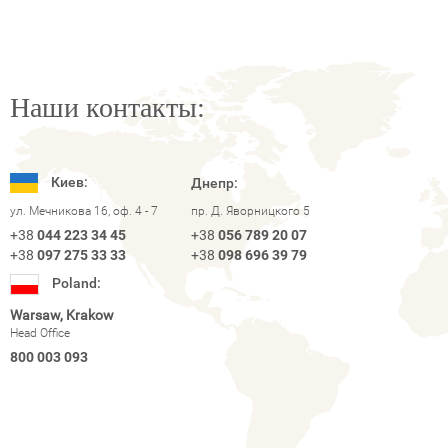
Наши контакты:
Киев:
Днепр:
ул. Мечникова 16, оф. 4 - 7
пр. Д. Яворницкого 5
+38
044 223 34 45
+38
056 789 20 07
+38
097 275 33 33
+38
098 696 39 79
Poland:
Warsaw, Krakow
Head Office
800 003 093