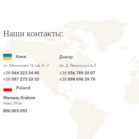
Наши контакты:
Киев:
Днепр:
ул. Мечникова 16, оф. 4 - 7
пр. Д. Яворницкого 5
+38
044 223 34 45
+38
056 789 20 07
+38
097 275 33 33
+38
098 696 39 79
Poland:
Warsaw, Krakow
Head Office
800 003 093