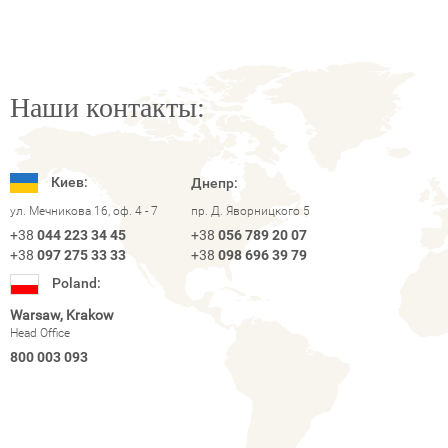
Наши контакты:
Киев:
Днепр:
ул. Мечникова 16, оф. 4 - 7
пр. Д. Яворницкого 5
+38
044 223 34 45
+38
056 789 20 07
+38
097 275 33 33
+38
098 696 39 79
Poland:
Warsaw, Krakow
Head Office
800 003 093