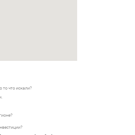
 то что искали?
и.
гионе?
инвестиции?