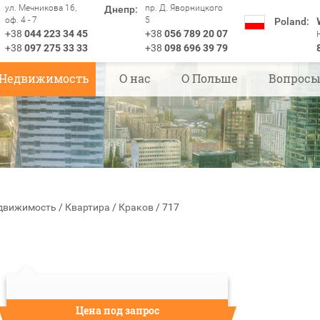
ул. Мечникова 16,
пр. Д. Яворницкого
Днепр:
оф. 4 - 7
5
Poland:
+38
044 223 34 45
+38
056 789 20 07
+38
097 275 33 33
+38
098 696 39 79
Недвижимость
О нас
О Польше
Вопрос
движимость
/
Квартира
/
Краков
/
717
Цена под запрос