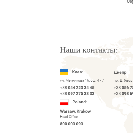
Об
Наши контакты:
Киев:
Днепр:
ул. Мечникова 16, оф. 4 - 7
пр. Д. Яво
+38
044 223 34 45
+38
056 7
+38
097 275 33 33
+38
098 6
Poland:
Warsaw, Krakow
Head Office
800 003 093