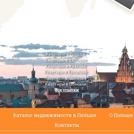
Квартиры в Польше
Квартиры в Варшаве
Квартиры в Кракове
Квартиры в Вроцлаве
Квартиры в Гданьске
Квартиры в Познани
Все ссылки
Квартиры в Люблине
с
Каталог недвижимости в Польше
О Польше
Контакты