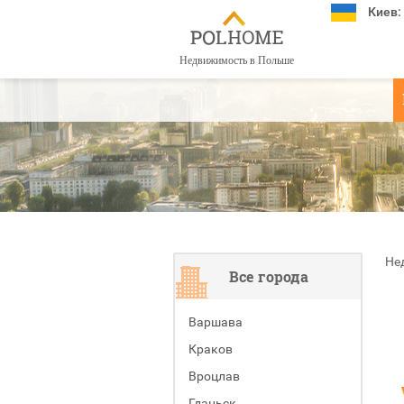
Киев:
Недвижимость в Польше
Не
Все города
Варшава
Краков
Вроцлав
Гданьск