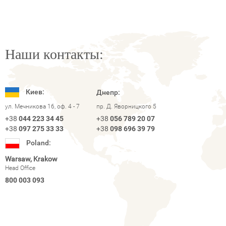
Наши контакты:
Киев:
Днепр:
ул. Мечникова 16, оф. 4 - 7
пр. Д. Яворницкого 5
+38
044 223 34 45
+38
056 789 20 07
+38
097 275 33 33
+38
098 696 39 79
Poland:
Warsaw, Krakow
Head Office
800 003 093