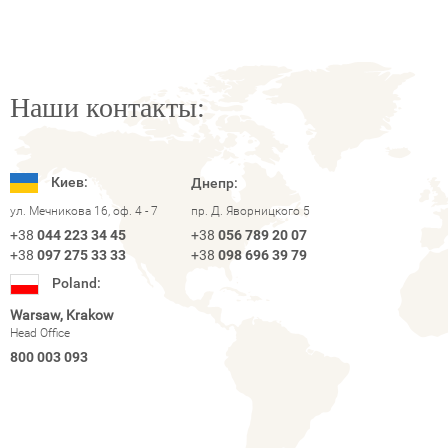
Наши контакты:
Киев:
Днепр:
ул. Мечникова 16, оф. 4 - 7
пр. Д. Яворницкого 5
+38
044 223 34 45
+38
056 789 20 07
+38
097 275 33 33
+38
098 696 39 79
Poland:
Warsaw, Krakow
Head Office
800 003 093