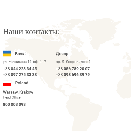
Наши контакты:
Киев:
Днепр:
ул. Мечникова 16, оф. 4 - 7
пр. Д. Яворницкого 5
+38
044 223 34 45
+38
056 789 20 07
+38
097 275 33 33
+38
098 696 39 79
Poland:
Warsaw, Krakow
Head Office
800 003 093