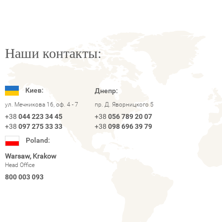
Наши контакты:
Киев:
Днепр:
ул. Мечникова 16, оф. 4 - 7
пр. Д. Яворницкого 5
+38
044 223 34 45
+38
056 789 20 07
+38
097 275 33 33
+38
098 696 39 79
Poland:
Warsaw, Krakow
Head Office
800 003 093