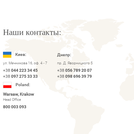
Наши контакты:
Киев:
Днепр:
ул. Мечникова 16, оф. 4 - 7
пр. Д. Яворницкого 5
+38
044 223 34 45
+38
056 789 20 07
+38
097 275 33 33
+38
098 696 39 79
Poland:
Warsaw, Krakow
Head Office
800 003 093