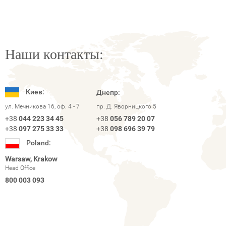
Наши контакты:
Киев:
Днепр:
ул. Мечникова 16, оф. 4 - 7
пр. Д. Яворницкого 5
+38
044 223 34 45
+38
056 789 20 07
+38
097 275 33 33
+38
098 696 39 79
Poland:
Warsaw, Krakow
Head Office
800 003 093