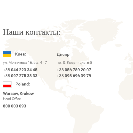
Наши контакты:
Киев:
Днепр:
ул. Мечникова 16, оф. 4 - 7
пр. Д. Яворницкого 5
+38
044 223 34 45
+38
056 789 20 07
+38
097 275 33 33
+38
098 696 39 79
Poland:
Warsaw, Krakow
Head Office
800 003 093