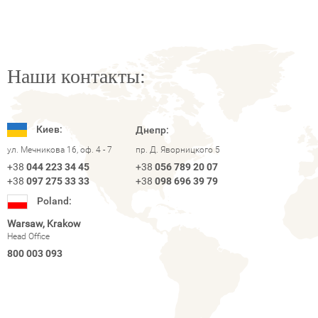
Наши контакты:
Киев:
Днепр:
ул. Мечникова 16, оф. 4 - 7
пр. Д. Яворницкого 5
+38
044 223 34 45
+38
056 789 20 07
+38
097 275 33 33
+38
098 696 39 79
Poland:
Warsaw, Krakow
Head Office
800 003 093