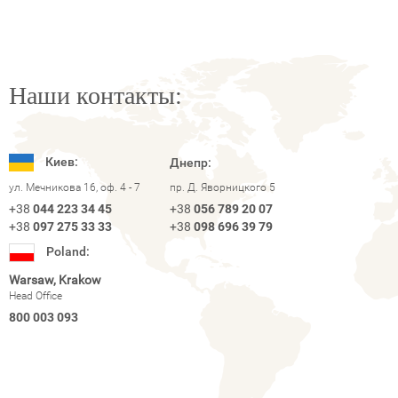
Наши контакты:
Киев:
Днепр:
ул. Мечникова 16, оф. 4 - 7
пр. Д. Яворницкого 5
+38
044 223 34 45
+38
056 789 20 07
+38
097 275 33 33
+38
098 696 39 79
Poland:
Warsaw, Krakow
Head Office
800 003 093