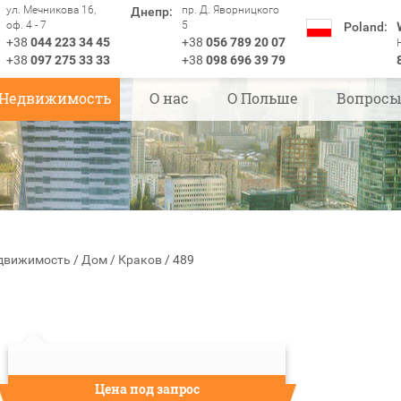
ул. Мечникова 16,
пр. Д. Яворницкого
Днепр:
оф. 4 - 7
5
Poland:
+38
044 223 34 45
+38
056 789 20 07
+38
097 275 33 33
+38
098 696 39 79
Недвижимость
О нас
О Польше
Вопрос
движимость
/
Дом
/
Краков
/
489
Цена под запрос