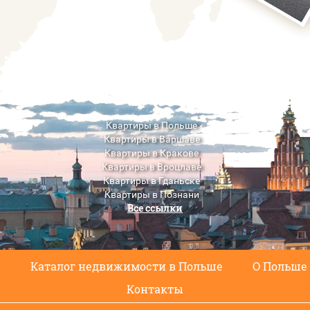
Квартиры в Польше
Квартиры в Варшаве
Квартиры в Кракове
Квартиры в Вроцлаве
Квартиры в Гданьске
Квартиры в Познани
Все ссылки
Квартиры в Люблине
с
Каталог недвижимости в Польше
О Польше
Контакты