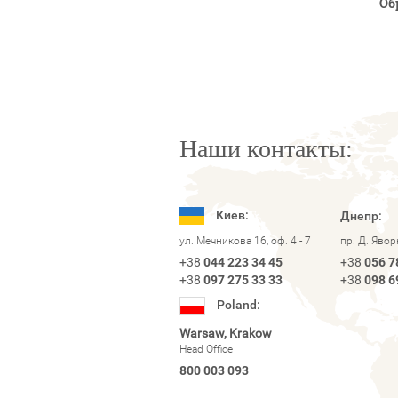
Об
Наши контакты:
Киев:
Днепр:
ул. Мечникова 16, оф. 4 - 7
пр. Д. Яво
+38
044 223 34 45
+38
056 7
+38
097 275 33 33
+38
098 6
Poland:
Warsaw, Krakow
Head Office
800 003 093