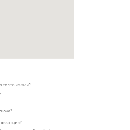
 то что искали?
и.
гионе?
инвестиции?