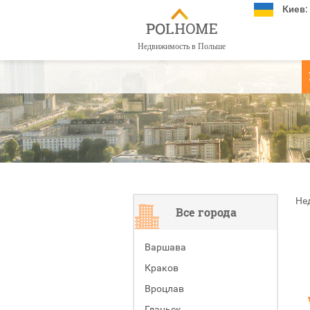
Киев:
Недвижимость в Польше
Не
Все города
Варшава
Краков
Вроцлав
Гданьск