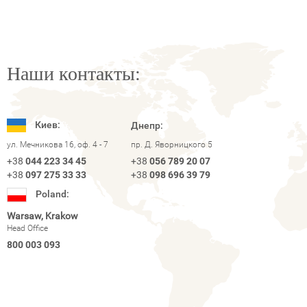
Наши контакты:
Киев:
Днепр:
ул. Мечникова 16, оф. 4 - 7
пр. Д. Яворницкого 5
+38
044 223 34 45
+38
056 789 20 07
+38
097 275 33 33
+38
098 696 39 79
Poland:
Warsaw, Krakow
Head Office
800 003 093