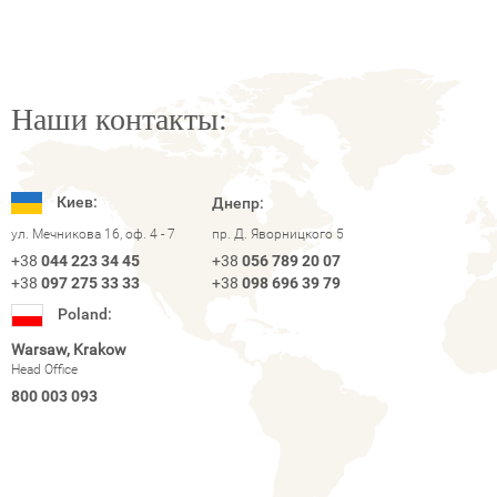
Наши контакты:
Киев:
Днепр:
ул. Мечникова 16, оф. 4 - 7
пр. Д. Яворницкого 5
+38
044 223 34 45
+38
056 789 20 07
+38
097 275 33 33
+38
098 696 39 79
Poland:
Warsaw, Krakow
Head Office
800 003 093