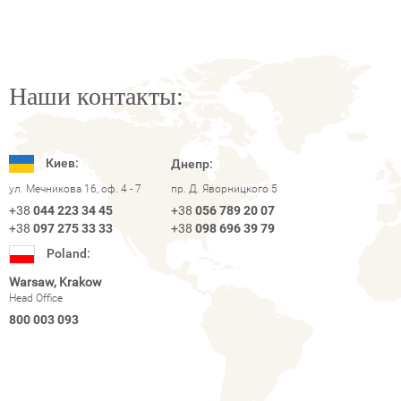
Наши контакты:
Киев:
Днепр:
ул. Мечникова 16, оф. 4 - 7
пр. Д. Яворницкого 5
+38
044 223 34 45
+38
056 789 20 07
+38
097 275 33 33
+38
098 696 39 79
Poland:
Warsaw, Krakow
Head Office
800 003 093