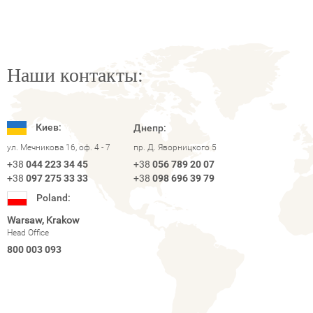
Наши контакты:
Киев:
Днепр:
ул. Мечникова 16, оф. 4 - 7
пр. Д. Яворницкого 5
+38
044 223 34 45
+38
056 789 20 07
+38
097 275 33 33
+38
098 696 39 79
Poland:
Warsaw, Krakow
Head Office
800 003 093