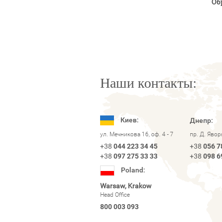
Об
Наши контакты:
Киев:
Днепр:
ул. Мечникова 16, оф. 4 - 7
пр. Д. Яво
+38
044 223 34 45
+38
056 7
+38
097 275 33 33
+38
098 6
Poland:
Warsaw, Krakow
Head Office
800 003 093