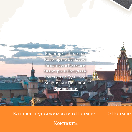
Квартиры в Польше
Квартиры в Варшаве
Квартиры в Кракове
Квартиры в Вроцлаве
Квартиры в Гданьске
Квартиры в Познани
Все ссылки
Квартиры в Люблине
с
Каталог недвижимости в Польше
О Польше
Контакты