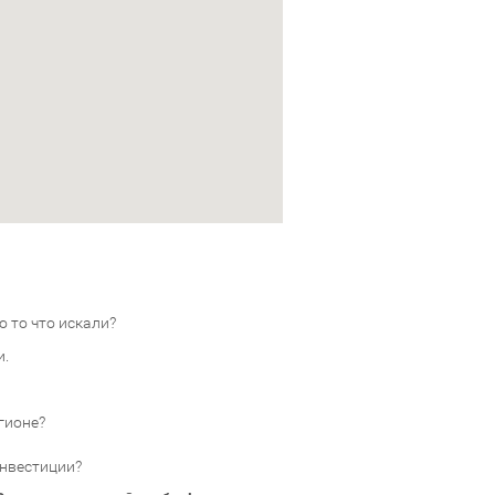
 то что искали?
и.
гионе?
инвестиции?