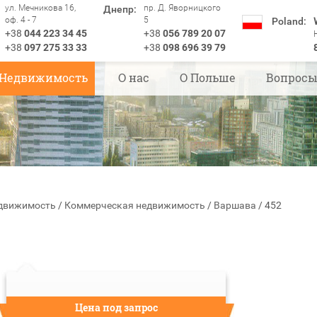
ул. Мечникова 16,
пр. Д. Яворницкого
Днепр:
оф. 4 - 7
5
Poland:
+38
044 223 34 45
+38
056 789 20 07
+38
097 275 33 33
+38
098 696 39 79
Недвижимость
О нас
О Польше
Вопрос
движимость
/
Коммерческая недвижимость
/
Варшава
/
452
Цена под запрос