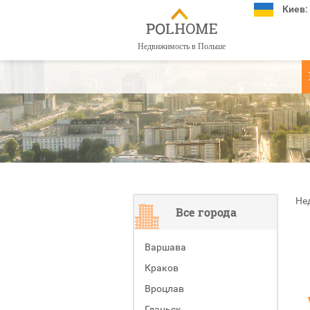
Киев:
Недвижимость в Польше
Не
Все города
Варшава
Краков
Вроцлав
Гданьск